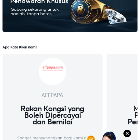
Apa Kata Klien Kami!
AFFPAPA
Rakan Kongsi yang
M
Boleh Dipercayai
P
dan Bernilai
Per
Sangat menyenangkan bagi kami di