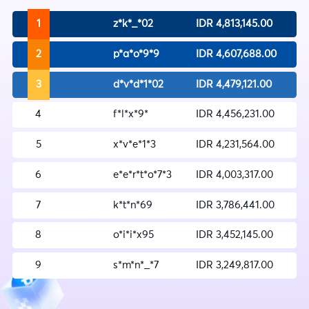
1
z*k*_*02
IDR
4,813,145.00
2
p*a*o*9*9
IDR
4,607,688.00
3
d*v*d*1*02
IDR
4,479,121.00
4
f*l*x*9*
IDR
4,456,231.00
5
x*v*e*1*3
IDR
4,231,564.00
6
e*e*r*t*o*7*3
IDR
4,003,317.00
7
k*t*n*69
IDR
3,786,441.00
8
o*i*i*x95
IDR
3,452,145.00
9
s*m*n*_*7
IDR
3,249,817.00