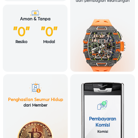
dari pembagian keuntungan
Aman & Tanpa
"0"
"0"
Resiko
Modal
Penghasilan Seumur Hidup
dari Member
Pembayaran
Komisi
Komisi